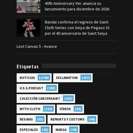
40th Anniversary Ver. anuncia su
lanzamiento para diciembre de 2026
Bandai confirma el regreso de Saint
Cloth Series con Seiya de Pegaso V1
por el 40 aniversario de Saint Seiya
Lost Canvas 5 - Avance
Etiquetas
(1748)
(257)
NOTICIAS
EXCLAMATION
(205)
U.S.S.PODCAST
(155)
COLECCIÓN CANCERSAINT
(113)
(84)
MYTH CLOTH
VÍDEOS
(55)
(44)
RESINAS
REPAINTS Y CUSTOMS
(42)
(29)
ESPECIALES
MANGA