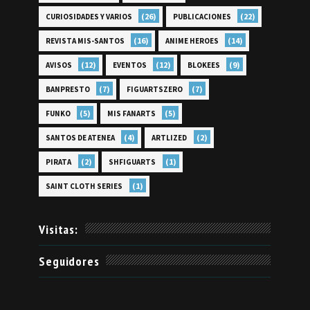
(26)
(22)
CURIOSIDADES Y VARIOS
PUBLICACIONES
(16)
(14)
REVISTA MIS-SANTOS
ANIME HEROES
(12)
(12)
(9)
AVISOS
EVENTOS
BLOKEES
(7)
(7)
BANPRESTO
FIGUARTSZERO
(5)
(5)
FUNKO
MIS FANARTS
(4)
(2)
SANTOS DE ATENEA
ARTLIZED
(2)
(1)
PIRATA
SHFIGUARTS
(1)
SAINT CLOTH SERIES
Visitas:
Seguidores