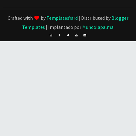
Crafted with
by
TemplatesYard
| Distributed by
Blogger
Templates
| Implantado por
Mundolapalma