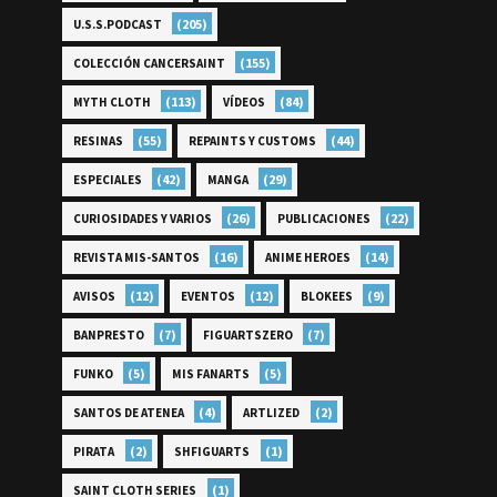
(205)
U.S.S.PODCAST
(155)
COLECCIÓN CANCERSAINT
(113)
(84)
MYTH CLOTH
VÍDEOS
(55)
(44)
RESINAS
REPAINTS Y CUSTOMS
(42)
(29)
ESPECIALES
MANGA
(26)
(22)
CURIOSIDADES Y VARIOS
PUBLICACIONES
(16)
(14)
REVISTA MIS-SANTOS
ANIME HEROES
(12)
(12)
(9)
AVISOS
EVENTOS
BLOKEES
(7)
(7)
BANPRESTO
FIGUARTSZERO
(5)
(5)
FUNKO
MIS FANARTS
(4)
(2)
SANTOS DE ATENEA
ARTLIZED
(2)
(1)
PIRATA
SHFIGUARTS
(1)
SAINT CLOTH SERIES