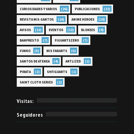
(26)
(22)
CURIOSIDADES Y VARIOS
PUBLICACIONES
(16)
(14)
REVISTA MIS-SANTOS
ANIME HEROES
(12)
(12)
(9)
AVISOS
EVENTOS
BLOKEES
(7)
(7)
BANPRESTO
FIGUARTSZERO
(5)
(5)
FUNKO
MIS FANARTS
(4)
(2)
SANTOS DE ATENEA
ARTLIZED
(2)
(1)
PIRATA
SHFIGUARTS
(1)
SAINT CLOTH SERIES
Visitas:
Seguidores