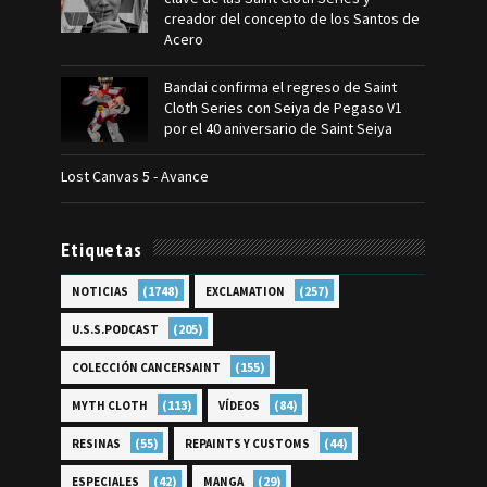
creador del concepto de los Santos de
Acero
Bandai confirma el regreso de Saint
Cloth Series con Seiya de Pegaso V1
por el 40 aniversario de Saint Seiya
Lost Canvas 5 - Avance
Etiquetas
(1748)
(257)
NOTICIAS
EXCLAMATION
(205)
U.S.S.PODCAST
(155)
COLECCIÓN CANCERSAINT
(113)
(84)
MYTH CLOTH
VÍDEOS
(55)
(44)
RESINAS
REPAINTS Y CUSTOMS
(42)
(29)
ESPECIALES
MANGA