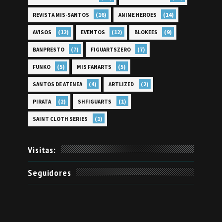
(16)
(14)
REVISTA MIS-SANTOS
ANIME HEROES
(12)
(12)
(9)
AVISOS
EVENTOS
BLOKEES
(7)
(7)
BANPRESTO
FIGUARTSZERO
(5)
(5)
FUNKO
MIS FANARTS
(4)
(2)
SANTOS DE ATENEA
ARTLIZED
(2)
(1)
PIRATA
SHFIGUARTS
(1)
SAINT CLOTH SERIES
Visitas:
Seguidores