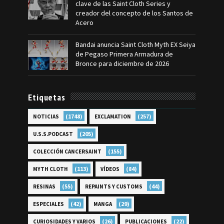
clave de las Saint Cloth Series y
creador del concepto de los Santos de
Acero
Bandai anuncia Saint Cloth Myth EX Seiya
de Pegaso Primera Armadura de
Bronce para diciembre de 2026
Etiquetas
(1748)
(257)
NOTICIAS
EXCLAMATION
(205)
U.S.S.PODCAST
(155)
COLECCIÓN CANCERSAINT
(113)
(84)
MYTH CLOTH
VÍDEOS
(55)
(44)
RESINAS
REPAINTS Y CUSTOMS
(42)
(29)
ESPECIALES
MANGA
(26)
(22)
CURIOSIDADES Y VARIOS
PUBLICACIONES