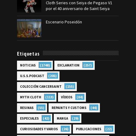
Cloth Series con Seiya de Pegaso V1
por el 40 aniversario de Saint Seiya
Escenario Poseidón
Etiquetas
(1748)
(257)
NOTICIAS
EXCLAMATION
(205)
U.S.S.PODCAST
(155)
COLECCIÓN CANCERSAINT
(113)
(84)
MYTH CLOTH
VÍDEOS
(55)
(44)
RESINAS
REPAINTS Y CUSTOMS
(42)
(29)
ESPECIALES
MANGA
(26)
(22)
CURIOSIDADES Y VARIOS
PUBLICACIONES