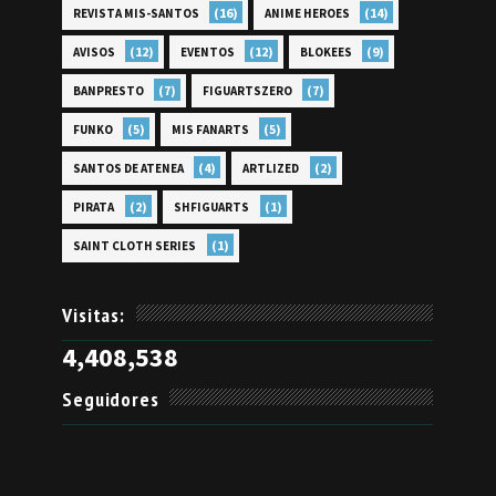
(16)
(14)
REVISTA MIS-SANTOS
ANIME HEROES
(12)
(12)
(9)
AVISOS
EVENTOS
BLOKEES
(7)
(7)
BANPRESTO
FIGUARTSZERO
(5)
(5)
FUNKO
MIS FANARTS
(4)
(2)
SANTOS DE ATENEA
ARTLIZED
(2)
(1)
PIRATA
SHFIGUARTS
(1)
SAINT CLOTH SERIES
Visitas:
4,408,538
Seguidores