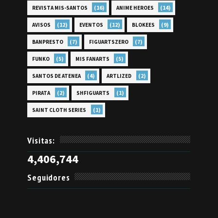
(16)
(14)
REVISTA MIS-SANTOS
ANIME HEROES
(12)
(12)
(9)
AVISOS
EVENTOS
BLOKEES
(7)
(7)
BANPRESTO
FIGUARTSZERO
(5)
(5)
FUNKO
MIS FANARTS
(4)
(2)
SANTOS DE ATENEA
ARTLIZED
(2)
(1)
PIRATA
SHFIGUARTS
(1)
SAINT CLOTH SERIES
Visitas:
4,406,744
Seguidores