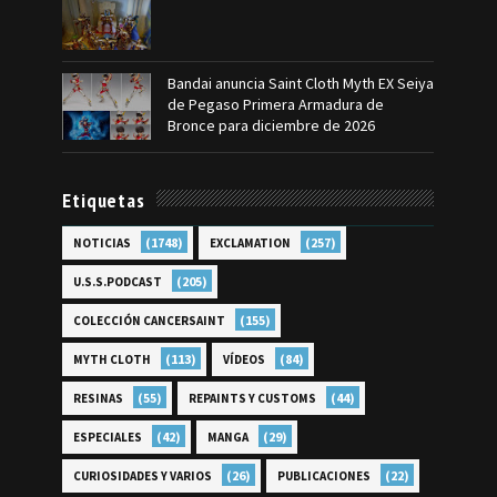
Bandai anuncia Saint Cloth Myth EX Seiya
de Pegaso Primera Armadura de
Bronce para diciembre de 2026
Etiquetas
(1748)
(257)
NOTICIAS
EXCLAMATION
(205)
U.S.S.PODCAST
(155)
COLECCIÓN CANCERSAINT
(113)
(84)
MYTH CLOTH
VÍDEOS
(55)
(44)
RESINAS
REPAINTS Y CUSTOMS
(42)
(29)
ESPECIALES
MANGA
(26)
(22)
CURIOSIDADES Y VARIOS
PUBLICACIONES