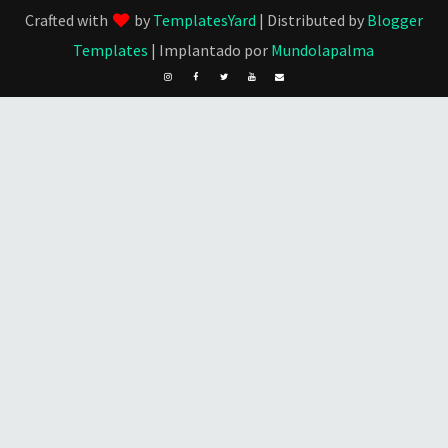
Crafted with
by
TemplatesYard
| Distributed by
Blogger
Templates
| Implantado por
Mundolapalma