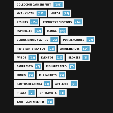
(155)
COLECCIÓN CANCERSAINT
(113)
(84)
MYTH CLOTH
VÍDEOS
(55)
(44)
RESINAS
REPAINTS Y CUSTOMS
(42)
(29)
ESPECIALES
MANGA
(26)
(22)
CURIOSIDADES Y VARIOS
PUBLICACIONES
(16)
(14)
REVISTA MIS-SANTOS
ANIME HEROES
(12)
(12)
(9)
AVISOS
EVENTOS
BLOKEES
(7)
(7)
BANPRESTO
FIGUARTSZERO
(5)
(5)
FUNKO
MIS FANARTS
(4)
(2)
SANTOS DE ATENEA
ARTLIZED
(2)
(1)
PIRATA
SHFIGUARTS
(1)
SAINT CLOTH SERIES