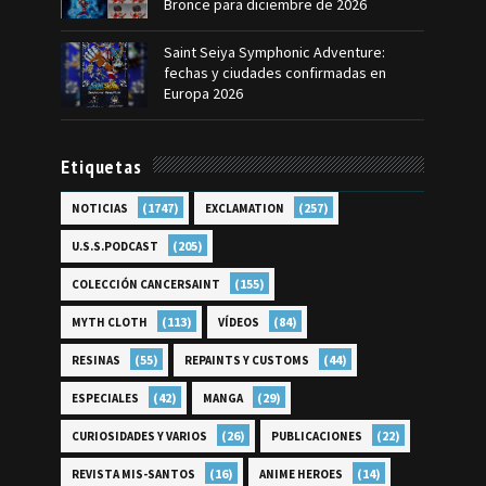
Bronce para diciembre de 2026
Saint Seiya Symphonic Adventure:
fechas y ciudades confirmadas en
Europa 2026
Etiquetas
(1747)
(257)
NOTICIAS
EXCLAMATION
(205)
U.S.S.PODCAST
(155)
COLECCIÓN CANCERSAINT
(113)
(84)
MYTH CLOTH
VÍDEOS
(55)
(44)
RESINAS
REPAINTS Y CUSTOMS
(42)
(29)
ESPECIALES
MANGA
(26)
(22)
CURIOSIDADES Y VARIOS
PUBLICACIONES
(16)
(14)
REVISTA MIS-SANTOS
ANIME HEROES