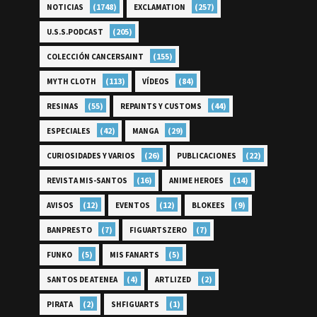
(1748)
(257)
NOTICIAS
EXCLAMATION
(205)
U.S.S.PODCAST
(155)
COLECCIÓN CANCERSAINT
(113)
(84)
MYTH CLOTH
VÍDEOS
(55)
(44)
RESINAS
REPAINTS Y CUSTOMS
(42)
(29)
ESPECIALES
MANGA
(26)
(22)
CURIOSIDADES Y VARIOS
PUBLICACIONES
(16)
(14)
REVISTA MIS-SANTOS
ANIME HEROES
(12)
(12)
(9)
AVISOS
EVENTOS
BLOKEES
(7)
(7)
BANPRESTO
FIGUARTSZERO
(5)
(5)
FUNKO
MIS FANARTS
(4)
(2)
SANTOS DE ATENEA
ARTLIZED
(2)
(1)
PIRATA
SHFIGUARTS