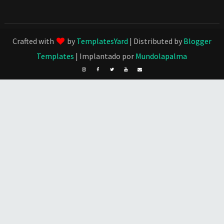
Crafted with
by
TemplatesYard
| Distributed by
Blogger
Templates
| Implantado por
Mundolapalma