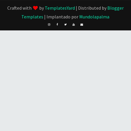
Crafted with
by
TemplatesYard
| Distributed by
Blogger
Templates
| Implantado por
Mundolapalma