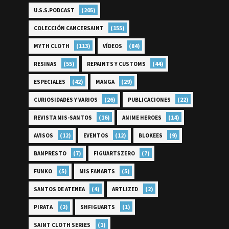
(205)
U.S.S.PODCAST
(155)
COLECCIÓN CANCERSAINT
(113)
(84)
MYTH CLOTH
VÍDEOS
(55)
(44)
RESINAS
REPAINTS Y CUSTOMS
(42)
(29)
ESPECIALES
MANGA
(26)
(22)
CURIOSIDADES Y VARIOS
PUBLICACIONES
(16)
(14)
REVISTA MIS-SANTOS
ANIME HEROES
(12)
(12)
(9)
AVISOS
EVENTOS
BLOKEES
(7)
(7)
BANPRESTO
FIGUARTSZERO
(5)
(5)
FUNKO
MIS FANARTS
(4)
(2)
SANTOS DE ATENEA
ARTLIZED
(2)
(1)
PIRATA
SHFIGUARTS
(1)
SAINT CLOTH SERIES