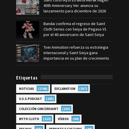
Saint Cloth Myth EX Beta Merak Hagen
40th Anniversary Ver. anuncia su
lanzamiento para diciembre de 2026
Bandai confirma el regreso de Saint
Cloth Series con Seiya de Pegaso V1
por el 40 aniversario de Saint Seiya
Toei Animation refuerza su estrategia
internacional y Saint Seiya gana
importancia en su plan de crecimiento
Etiquetas
(1748)
(257)
NOTICIAS
EXCLAMATION
(205)
U.S.S.PODCAST
(155)
COLECCIÓN CANCERSAINT
(113)
(84)
MYTH CLOTH
VÍDEOS
(55)
(44)