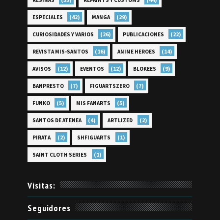
RESINAS
REPAINTS Y CUSTOMS
(42)
(29)
ESPECIALES
MANGA
(26)
(22)
CURIOSIDADES Y VARIOS
PUBLICACIONES
(16)
(14)
REVISTA MIS-SANTOS
ANIME HEROES
(12)
(12)
(9)
AVISOS
EVENTOS
BLOKEES
(7)
(7)
BANPRESTO
FIGUARTSZERO
(5)
(5)
FUNKO
MIS FANARTS
(4)
(2)
SANTOS DE ATENEA
ARTLIZED
(2)
(1)
PIRATA
SHFIGUARTS
(1)
SAINT CLOTH SERIES
Visitas:
Seguidores