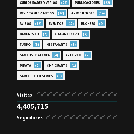
(26)
(22)
CURIOSIDADES Y VARIOS
PUBLICACIONES
(16)
(14)
REVISTA MIS-SANTOS
ANIME HEROES
(12)
(12)
(9)
AVISOS
EVENTOS
BLOKEES
(7)
(7)
BANPRESTO
FIGUARTSZERO
(5)
(5)
FUNKO
MIS FANARTS
(4)
(2)
SANTOS DE ATENEA
ARTLIZED
(2)
(1)
PIRATA
SHFIGUARTS
(1)
SAINT CLOTH SERIES
Visitas:
4,405,715
Seguidores