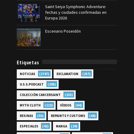
Saint Seiya Symphonic Adventure:
fechas y ciudades confirmadas en
Europa 2026
Escenario Poseidón
Etiquetas
(1747)
(257)
NOTICIAS
EXCLAMATION
(205)
U.S.S.PODCAST
(155)
COLECCIÓN CANCERSAINT
(113)
(84)
MYTH CLOTH
VÍDEOS
(55)
(44)
RESINAS
REPAINTS Y CUSTOMS
(42)
(29)
ESPECIALES
MANGA