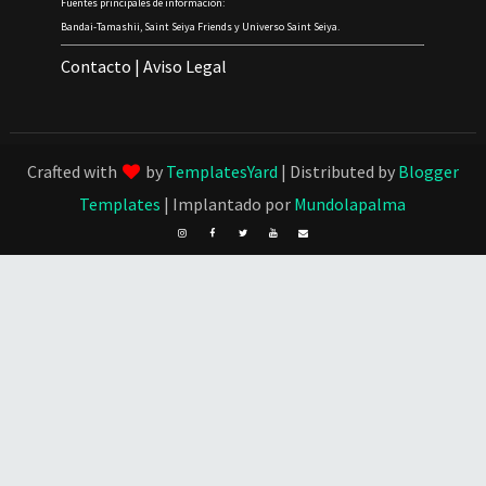
Fuentes principales de información:
Bandai-Tamashii, Saint Seiya Friends y Universo Saint Seiya.
Contacto
|
Aviso Legal
Crafted with
by
TemplatesYard
| Distributed by
Blogger
Templates
| Implantado por
Mundolapalma