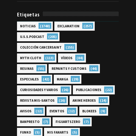
Etiquetas
(1748)
(257)
NOTICIAS
EXCLAMATION
(205)
U.S.S.PODCAST
(155)
COLECCIÓN CANCERSAINT
(113)
(84)
MYTH CLOTH
VÍDEOS
(55)
(44)
RESINAS
REPAINTS Y CUSTOMS
(42)
(29)
ESPECIALES
MANGA
(26)
(22)
CURIOSIDADES Y VARIOS
PUBLICACIONES
(16)
(14)
REVISTA MIS-SANTOS
ANIME HEROES
(12)
(12)
(9)
AVISOS
EVENTOS
BLOKEES
(7)
(7)
BANPRESTO
FIGUARTSZERO
(5)
(5)
FUNKO
MIS FANARTS