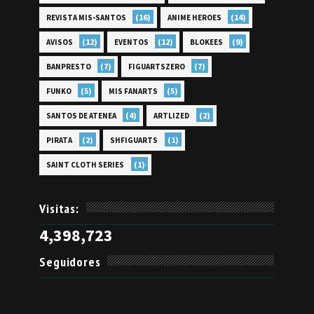
(16)
(14)
REVISTA MIS-SANTOS
ANIME HEROES
(12)
(12)
(9)
AVISOS
EVENTOS
BLOKEES
(7)
(7)
BANPRESTO
FIGUARTSZERO
(5)
(5)
FUNKO
MIS FANARTS
(4)
(2)
SANTOS DE ATENEA
ARTLIZED
(2)
(1)
PIRATA
SHFIGUARTS
(1)
SAINT CLOTH SERIES
Visitas:
4,398,723
Seguidores