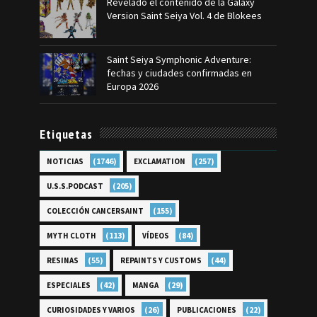
Revelado el contenido de la Galaxy
Version Saint Seiya Vol. 4 de Blokees
Saint Seiya Symphonic Adventure:
fechas y ciudades confirmadas en
Europa 2026
Etiquetas
(1746)
(257)
NOTICIAS
EXCLAMATION
(205)
U.S.S.PODCAST
(155)
COLECCIÓN CANCERSAINT
(113)
(84)
MYTH CLOTH
VÍDEOS
(55)
(44)
RESINAS
REPAINTS Y CUSTOMS
(42)
(29)
ESPECIALES
MANGA
(26)
(22)
CURIOSIDADES Y VARIOS
PUBLICACIONES