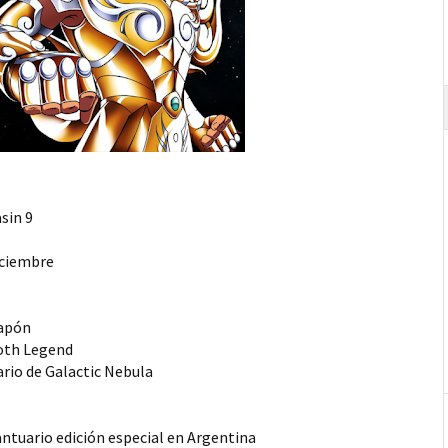
asin 9
iciembre
Japón
loth Legend
ario de Galactic Nebula
antuario edición especial en Argentina