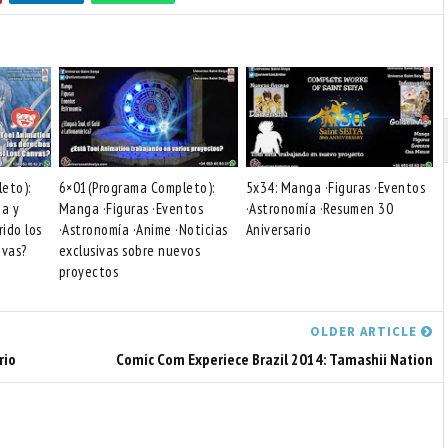
eto):
6×01(Programa Completo):
5x34: Manga ·Figuras ·Eventos
na y
Manga ·Figuras ·Eventos
·Astronomía ·Resumen 30
rido los
·Astronomía ·Anime ·Noticias
Aniversario
nvas?
exclusivas sobre nuevos
proyectos
OLDER ARTICLE
rio
Comic Com Experiece Brazil 2014: Tamashii Nation