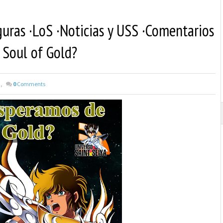
guras ·LoS ·Noticias y USS ·Comentarios
 Soul of Gold?
,
0
Comments