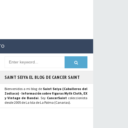
TO
SAINT SEIYA EL BLOG DE CANCER SAINT
Bienvenidos a mi blog de
Saint Seiya (Caballeros del
Zodiaco)
-
Información sobre figuras Myth Cloth, EX
y Vintage de Bandai
. Soy
CancerSaint
coleccionista
desde 2005 de La Isla de La Palma (Canarias).