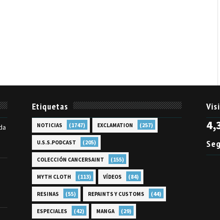
Etiquetas
Vis
4,
(1747)
(257)
NOTICIAS
EXCLAMATION
da
Seg
(205)
U.S.S.PODCAST
(155)
COLECCIÓN CANCERSAINT
(113)
(84)
MYTH CLOTH
VÍDEOS
(55)
(44)
RESINAS
REPAINTS Y CUSTOMS
(42)
(29)
ESPECIALES
MANGA