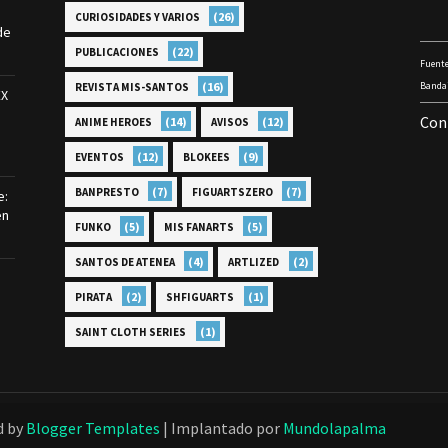
(26)
CURIOSIDADES Y VARIOS
de
(22)
PUBLICACIONES
Fuente
(16)
Bandai
REVISTA MIS-SANTOS
EX
Con
(14)
(12)
ANIME HEROES
AVISOS
(12)
(9)
EVENTOS
BLOKEES
(7)
(7)
BANPRESTO
FIGUARTSZERO
e:
en
(5)
(5)
FUNKO
MIS FANARTS
(4)
(2)
SANTOS DE ATENEA
ARTLIZED
(2)
(1)
PIRATA
SHFIGUARTS
(1)
SAINT CLOTH SERIES
d by
Blogger Templates
| Implantado por
Mundolapalma