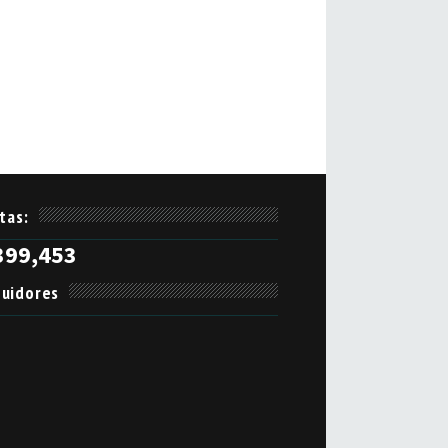
itas:
399,453
uidores