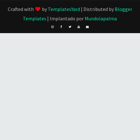
Crafted with
by
TemplatesYard
| Distributed by
Blogger
Templates
| Implantado por
Mundolapalma