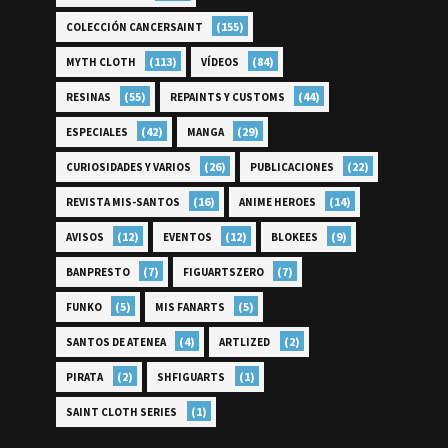
(155)
COLECCIÓN CANCERSAINT
(113)
(84)
MYTH CLOTH
VÍDEOS
(55)
(44)
RESINAS
REPAINTS Y CUSTOMS
(42)
(29)
ESPECIALES
MANGA
(26)
(22)
CURIOSIDADES Y VARIOS
PUBLICACIONES
(16)
(14)
REVISTA MIS-SANTOS
ANIME HEROES
(12)
(12)
(9)
AVISOS
EVENTOS
BLOKEES
(7)
(7)
BANPRESTO
FIGUARTSZERO
(5)
(5)
FUNKO
MIS FANARTS
(4)
(2)
SANTOS DE ATENEA
ARTLIZED
(2)
(1)
PIRATA
SHFIGUARTS
(1)
SAINT CLOTH SERIES