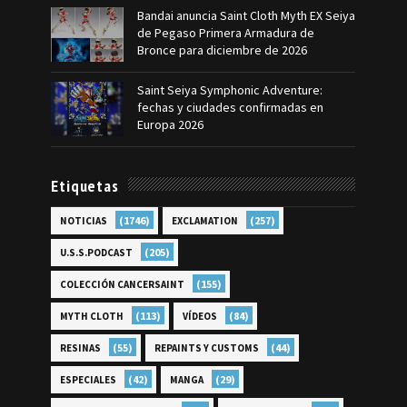
Bandai anuncia Saint Cloth Myth EX Seiya
de Pegaso Primera Armadura de
Bronce para diciembre de 2026
Saint Seiya Symphonic Adventure:
fechas y ciudades confirmadas en
Europa 2026
Etiquetas
(1746)
(257)
NOTICIAS
EXCLAMATION
(205)
U.S.S.PODCAST
(155)
COLECCIÓN CANCERSAINT
(113)
(84)
MYTH CLOTH
VÍDEOS
(55)
(44)
RESINAS
REPAINTS Y CUSTOMS
(42)
(29)
ESPECIALES
MANGA