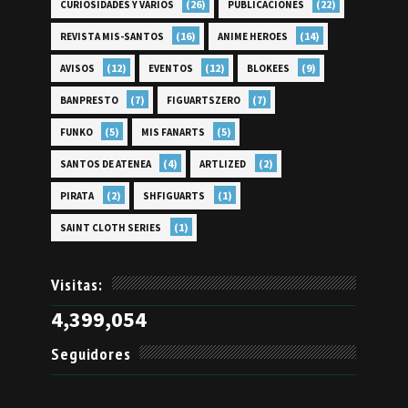
(26)
(22)
CURIOSIDADES Y VARIOS
PUBLICACIONES
(16)
(14)
REVISTA MIS-SANTOS
ANIME HEROES
(12)
(12)
(9)
AVISOS
EVENTOS
BLOKEES
(7)
(7)
BANPRESTO
FIGUARTSZERO
(5)
(5)
FUNKO
MIS FANARTS
(4)
(2)
SANTOS DE ATENEA
ARTLIZED
(2)
(1)
PIRATA
SHFIGUARTS
(1)
SAINT CLOTH SERIES
Visitas:
4,399,054
Seguidores