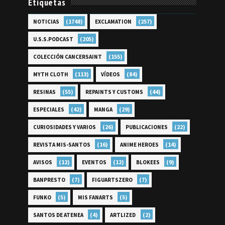
Etiquetas
(1748)
(257)
NOTICIAS
EXCLAMATION
(205)
U.S.S.PODCAST
(155)
COLECCIÓN CANCERSAINT
(113)
(84)
MYTH CLOTH
VÍDEOS
(55)
(44)
RESINAS
REPAINTS Y CUSTOMS
(42)
(29)
ESPECIALES
MANGA
(26)
(22)
CURIOSIDADES Y VARIOS
PUBLICACIONES
(16)
(14)
REVISTA MIS-SANTOS
ANIME HEROES
(12)
(12)
(9)
AVISOS
EVENTOS
BLOKEES
(7)
(7)
BANPRESTO
FIGUARTSZERO
(5)
(5)
FUNKO
MIS FANARTS
(4)
(2)
SANTOS DE ATENEA
ARTLIZED