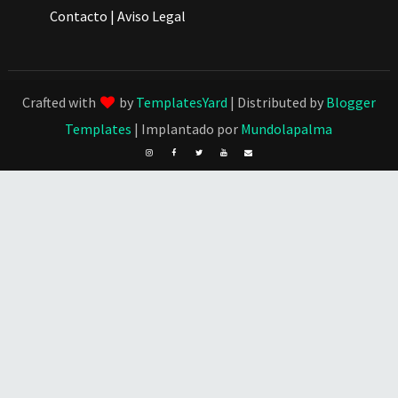
Contacto
|
Aviso Legal
Crafted with
by
TemplatesYard
| Distributed by
Blogger
Templates
| Implantado por
Mundolapalma