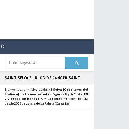
TO
SAINT SEIYA EL BLOG DE CANCER SAINT
Bienvenidos a mi blog de
Saint Seiya (Caballeros del
Zodiaco)
-
Información sobre figuras Myth Cloth, EX
y Vintage de Bandai
. Soy
CancerSaint
coleccionista
desde 2005 de La Isla de La Palma (Canarias).