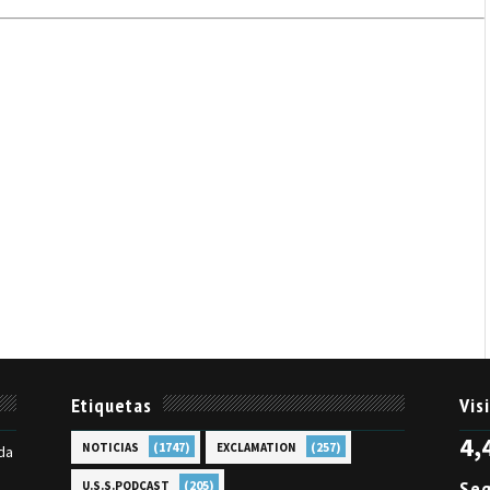
Etiquetas
Vis
4,
(1747)
(257)
NOTICIAS
EXCLAMATION
da
Seg
(205)
U.S.S.PODCAST