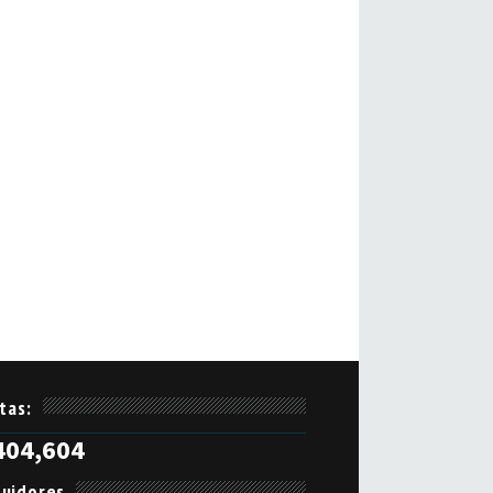
itas:
404,604
uidores