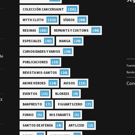
(155)
COLECCIÓN CANCERSAINT
(113)
(84)
MYTH CLOTH
VÍDEOS
(55)
(44)
RESINAS
REPAINTS Y CUSTOMS
(42)
(29)
ESPECIALES
MANGA
(26)
CURIOSIDADES Y VARIOS
de
(22)
PUBLICACIONES
Fuente
(16)
Bandai
REVISTA MIS-SANTOS
Con
(14)
(12)
ANIME HEROES
AVISOS
(12)
(9)
EVENTOS
BLOKEES
EX
(7)
(7)
BANPRESTO
FIGUARTSZERO
(5)
(5)
FUNKO
MIS FANARTS
(4)
(2)
SANTOS DE ATENEA
ARTLIZED