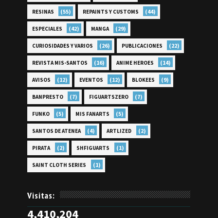
(55)
(44)
RESINAS
REPAINTS Y CUSTOMS
(42)
(29)
ESPECIALES
MANGA
(26)
(22)
CURIOSIDADES Y VARIOS
PUBLICACIONES
(16)
(14)
REVISTA MIS-SANTOS
ANIME HEROES
(12)
(12)
(9)
AVISOS
EVENTOS
BLOKEES
(7)
(7)
BANPRESTO
FIGUARTSZERO
(5)
(5)
FUNKO
MIS FANARTS
(4)
(2)
SANTOS DE ATENEA
ARTLIZED
(2)
(1)
PIRATA
SHFIGUARTS
(1)
SAINT CLOTH SERIES
Visitas:
4,410,204