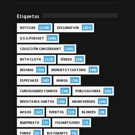
Etiquetas
(1748)
(257)
NOTICIAS
EXCLAMATION
(205)
U.S.S.PODCAST
(155)
COLECCIÓN CANCERSAINT
(113)
(84)
MYTH CLOTH
VÍDEOS
(55)
(44)
RESINAS
REPAINTS Y CUSTOMS
(42)
(29)
ESPECIALES
MANGA
(26)
(22)
CURIOSIDADES Y VARIOS
PUBLICACIONES
(16)
(14)
REVISTA MIS-SANTOS
ANIME HEROES
(12)
(12)
(9)
AVISOS
EVENTOS
BLOKEES
(7)
(7)
BANPRESTO
FIGUARTSZERO
(5)
(5)
FUNKO
MIS FANARTS