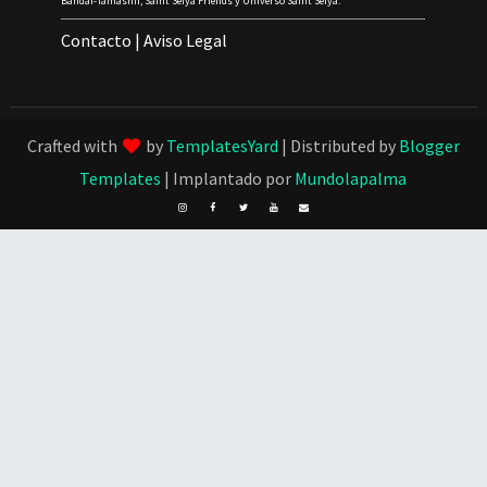
Bandai-Tamashii, Saint Seiya Friends y Universo Saint Seiya.
Contacto
|
Aviso Legal
Crafted with
by
TemplatesYard
| Distributed by
Blogger
Templates
| Implantado por
Mundolapalma