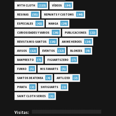
(113)
(84)
MYTH CLOTH
VÍDEOS
(55)
(44)
RESINAS
REPAINTS Y CUSTOMS
(42)
(29)
ESPECIALES
MANGA
(26)
(22)
CURIOSIDADES Y VARIOS
PUBLICACIONES
(16)
(14)
REVISTA MIS-SANTOS
ANIME HEROES
(12)
(12)
(9)
AVISOS
EVENTOS
BLOKEES
(7)
(7)
BANPRESTO
FIGUARTSZERO
(5)
(5)
FUNKO
MIS FANARTS
(4)
(2)
SANTOS DE ATENEA
ARTLIZED
(2)
(1)
PIRATA
SHFIGUARTS
(1)
SAINT CLOTH SERIES
Visitas: