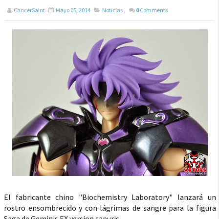
CancerSaint
Mayo 05, 2014
Noticias
,
0
Comments
El fabricante chino "Biochemistry Laboratory" lanzará un
rostro ensombrecido y con lágrimas de sangre para la figura
Saga de Geminis EX version sapuris.