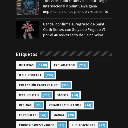
Toei Animation refuerza su estrategia
internacional y Saint Seiya gana
importancia en su plan de crecimiento
Bandai confirma el regreso de Saint
Cloth Series con Seiya de Pegaso V1
por el 40 aniversario de Saint Seiya
Etiquetas
(1748)
(257)
NOTICIAS
EXCLAMATION
(205)
U.S.S.PODCAST
(155)
COLECCIÓN CANCERSAINT
(113)
(84)
MYTH CLOTH
VÍDEOS
(55)
(44)
RESINAS
REPAINTS Y CUSTOMS
(42)
(29)
ESPECIALES
MANGA
(26)
(22)
CURIOSIDADES Y VARIOS
PUBLICACIONES