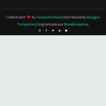
Crafted with
by
TemplatesYard
| Distributed by
Blogger
Templates
| Implantado por
Mundolapalma