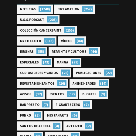
(1748)
(257)
NOTICIAS
EXCLAMATION
(205)
U.S.S.PODCAST
(155)
COLECCIÓN CANCERSAINT
(113)
(84)
MYTH CLOTH
VÍDEOS
(55)
(44)
RESINAS
REPAINTS Y CUSTOMS
(42)
(29)
ESPECIALES
MANGA
(26)
(22)
CURIOSIDADES Y VARIOS
PUBLICACIONES
(16)
(14)
REVISTA MIS-SANTOS
ANIME HEROES
(12)
(12)
(9)
AVISOS
EVENTOS
BLOKEES
(7)
(7)
BANPRESTO
FIGUARTSZERO
(5)
(5)
FUNKO
MIS FANARTS
(4)
(2)
SANTOS DE ATENEA
ARTLIZED