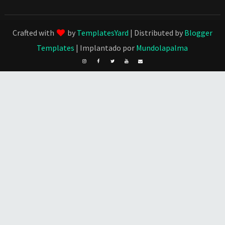
Crafted with
by
TemplatesYard
| Distributed by
Blogger
Templates
| Implantado por
Mundolapalma