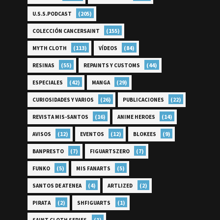
(205)
U.S.S.PODCAST
(155)
COLECCIÓN CANCERSAINT
(113)
(84)
MYTH CLOTH
VÍDEOS
(55)
(44)
RESINAS
REPAINTS Y CUSTOMS
(42)
(29)
ESPECIALES
MANGA
(26)
(22)
CURIOSIDADES Y VARIOS
PUBLICACIONES
(16)
(14)
REVISTA MIS-SANTOS
ANIME HEROES
(12)
(12)
(9)
AVISOS
EVENTOS
BLOKEES
(7)
(7)
BANPRESTO
FIGUARTSZERO
(5)
(5)
FUNKO
MIS FANARTS
(4)
(2)
SANTOS DE ATENEA
ARTLIZED
(2)
(1)
PIRATA
SHFIGUARTS
(1)