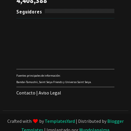
4,408,388
Seguidores
Fuentes principales de información:
Bandai-Tamashii, Saint Seiya Friends y Universo Saint Seiya.
Contacto
|
Aviso Legal
Crafted with
by
TemplatesYard
| Distributed by
Blogger
Templates
| Implantado por
Mundolapalma