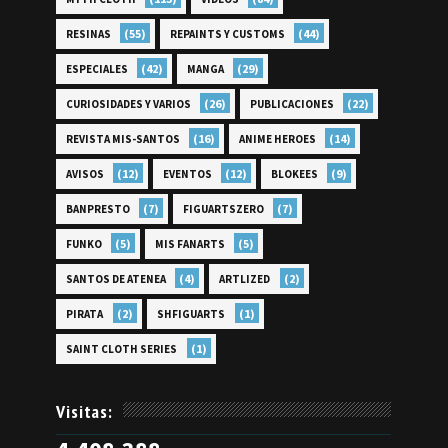
(55)
(44)
RESINAS
REPAINTS Y CUSTOMS
(42)
(29)
ESPECIALES
MANGA
(26)
(22)
CURIOSIDADES Y VARIOS
PUBLICACIONES
(16)
(14)
REVISTA MIS-SANTOS
ANIME HEROES
(12)
(12)
(9)
AVISOS
EVENTOS
BLOKEES
(7)
(7)
BANPRESTO
FIGUARTSZERO
(5)
(5)
FUNKO
MIS FANARTS
(4)
(2)
SANTOS DE ATENEA
ARTLIZED
(2)
(1)
PIRATA
SHFIGUARTS
(1)
SAINT CLOTH SERIES
Visitas: