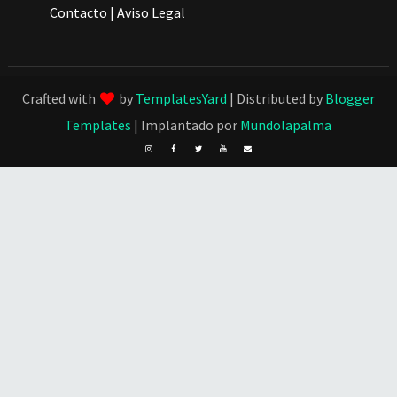
Contacto
|
Aviso Legal
Crafted with
by
TemplatesYard
| Distributed by
Blogger
Templates
| Implantado por
Mundolapalma