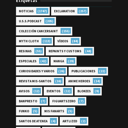
Etiquetas
(1747)
(257)
NOTICIAS
EXCLAMATION
(205)
U.S.S.PODCAST
(155)
COLECCIÓN CANCERSAINT
(113)
(84)
MYTH CLOTH
VÍDEOS
(55)
(44)
RESINAS
REPAINTS Y CUSTOMS
(42)
(29)
ESPECIALES
MANGA
(26)
(22)
CURIOSIDADES Y VARIOS
PUBLICACIONES
(16)
(14)
REVISTA MIS-SANTOS
ANIME HEROES
(12)
(12)
(9)
AVISOS
EVENTOS
BLOKEES
(7)
(7)
BANPRESTO
FIGUARTSZERO
(5)
(5)
FUNKO
MIS FANARTS
(4)
(2)
SANTOS DE ATENEA
ARTLIZED