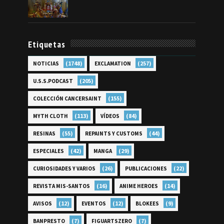
Etiquetas
(1748)
(257)
NOTICIAS
EXCLAMATION
(205)
U.S.S.PODCAST
(155)
COLECCIÓN CANCERSAINT
(113)
(84)
MYTH CLOTH
VÍDEOS
(55)
(44)
RESINAS
REPAINTS Y CUSTOMS
(42)
(29)
ESPECIALES
MANGA
(26)
(22)
CURIOSIDADES Y VARIOS
PUBLICACIONES
(16)
(14)
REVISTA MIS-SANTOS
ANIME HEROES
(12)
(12)
(9)
AVISOS
EVENTOS
BLOKEES
(7)
(7)
BANPRESTO
FIGUARTSZERO