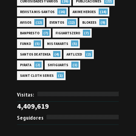
(26)
(22)
CURIOSIDADES Y VARIOS
PUBLICACIONES
(16)
(14)
REVISTA MIS-SANTOS
ANIME HEROES
(12)
(12)
(9)
AVISOS
EVENTOS
BLOKEES
(7)
(7)
BANPRESTO
FIGUARTSZERO
(5)
(5)
FUNKO
MIS FANARTS
(4)
(2)
SANTOS DE ATENEA
ARTLIZED
(2)
(1)
PIRATA
SHFIGUARTS
(1)
SAINT CLOTH SERIES
Visitas:
4,409,619
Seguidores