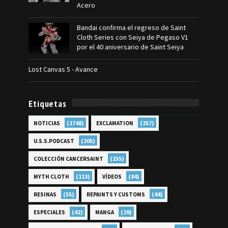
Acero
Bandai confirma el regreso de Saint
Cloth Series con Seiya de Pegaso V1
por el 40 aniversario de Saint Seiya
Lost Canvas 5 - Avance
Etiquetas
(1748)
(257)
NOTICIAS
EXCLAMATION
(205)
U.S.S.PODCAST
(155)
COLECCIÓN CANCERSAINT
(113)
(84)
MYTH CLOTH
VÍDEOS
(55)
(44)
RESINAS
REPAINTS Y CUSTOMS
(42)
(29)
ESPECIALES
MANGA