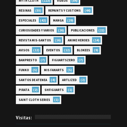
(113)
(84)
MYTH CLOTH
VÍDEOS
(55)
(44)
RESINAS
REPAINTS Y CUSTOMS
(42)
(29)
ESPECIALES
MANGA
(26)
(22)
CURIOSIDADES Y VARIOS
PUBLICACIONES
(16)
(14)
REVISTA MIS-SANTOS
ANIME HEROES
(12)
(12)
(9)
AVISOS
EVENTOS
BLOKEES
(7)
(7)
BANPRESTO
FIGUARTSZERO
(5)
(5)
FUNKO
MIS FANARTS
(4)
(2)
SANTOS DE ATENEA
ARTLIZED
(2)
(1)
PIRATA
SHFIGUARTS
(1)
SAINT CLOTH SERIES
Visitas: