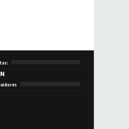
itas:
aN
uidores