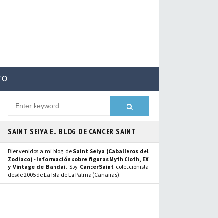
TO
SAINT SEIYA EL BLOG DE CANCER SAINT
Bienvenidos a mi blog de
Saint Seiya (Caballeros del
Zodiaco)
-
Información sobre figuras Myth Cloth, EX
y Vintage de Bandai
. Soy
CancerSaint
coleccionista
desde 2005 de La Isla de La Palma (Canarias).