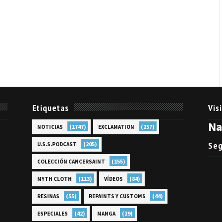
Etiquetas
Vis
N
(1747)
(257)
NOTICIAS
EXCLAMATION
Seg
(205)
U.S.S.PODCAST
(155)
COLECCIÓN CANCERSAINT
(113)
(84)
MYTH CLOTH
VÍDEOS
(55)
(44)
RESINAS
REPAINTS Y CUSTOMS
(42)
(29)
ESPECIALES
MANGA