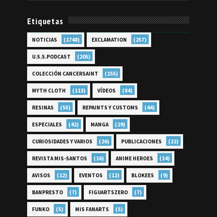
Etiquetas
(1748)
(257)
NOTICIAS
EXCLAMATION
(205)
U.S.S.PODCAST
(155)
COLECCIÓN CANCERSAINT
(113)
(84)
MYTH CLOTH
VÍDEOS
(55)
(44)
RESINAS
REPAINTS Y CUSTOMS
(42)
(29)
ESPECIALES
MANGA
(26)
(22)
CURIOSIDADES Y VARIOS
PUBLICACIONES
(16)
(14)
REVISTA MIS-SANTOS
ANIME HEROES
(12)
(12)
(9)
AVISOS
EVENTOS
BLOKEES
(7)
(7)
BANPRESTO
FIGUARTSZERO
(5)
(5)
FUNKO
MIS FANARTS