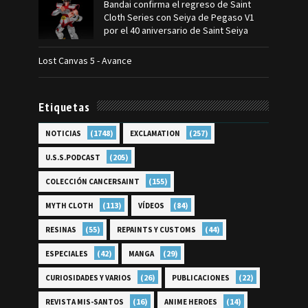
Bandai confirma el regreso de Saint
Cloth Series con Seiya de Pegaso V1
por el 40 aniversario de Saint Seiya
Lost Canvas 5 - Avance
Etiquetas
(1748)
(257)
NOTICIAS
EXCLAMATION
(205)
U.S.S.PODCAST
(155)
COLECCIÓN CANCERSAINT
(113)
(84)
MYTH CLOTH
VÍDEOS
(55)
(44)
RESINAS
REPAINTS Y CUSTOMS
(42)
(29)
ESPECIALES
MANGA
(26)
(22)
CURIOSIDADES Y VARIOS
PUBLICACIONES
(16)
(14)
REVISTA MIS-SANTOS
ANIME HEROES