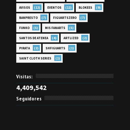
(12)
(12)
(9)
AVISOS
EVENTOS
BLOKEES
(7)
(7)
BANPRESTO
FIGUARTSZERO
(5)
(5)
FUNKO
MIS FANARTS
(4)
(2)
SANTOS DE ATENEA
ARTLIZED
(2)
(1)
PIRATA
SHFIGUARTS
(1)
SAINT CLOTH SERIES
Visitas:
4,409,542
Seguidores