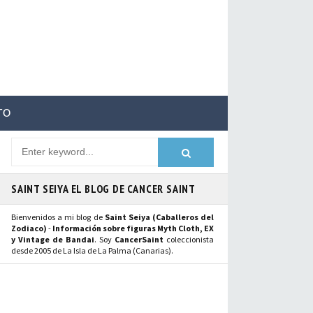
TO
SAINT SEIYA EL BLOG DE CANCER SAINT
Bienvenidos a mi blog de
Saint Seiya (Caballeros del
Zodiaco)
-
Información sobre figuras Myth Cloth, EX
y Vintage de Bandai
. Soy
CancerSaint
coleccionista
desde 2005 de La Isla de La Palma (Canarias).