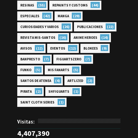
(55)
(44)
RESINAS
REPAINTS Y CUSTOMS
(42)
(29)
ESPECIALES
MANGA
(26)
(22)
CURIOSIDADES Y VARIOS
PUBLICACIONES
(16)
(14)
REVISTA MIS-SANTOS
ANIME HEROES
(12)
(12)
(9)
AVISOS
EVENTOS
BLOKEES
(7)
(7)
BANPRESTO
FIGUARTSZERO
(5)
(5)
FUNKO
MIS FANARTS
(4)
(2)
SANTOS DE ATENEA
ARTLIZED
(2)
(1)
PIRATA
SHFIGUARTS
(1)
SAINT CLOTH SERIES
Visitas:
4,407,390