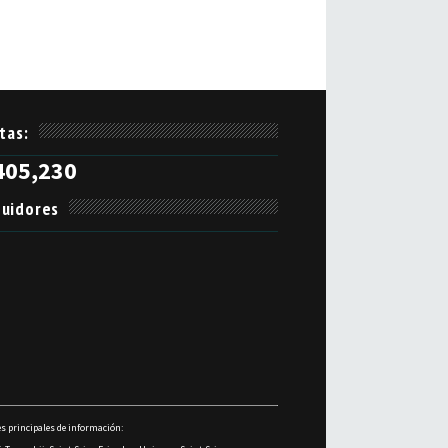
itas:
405,230
uidores
s principales de información: