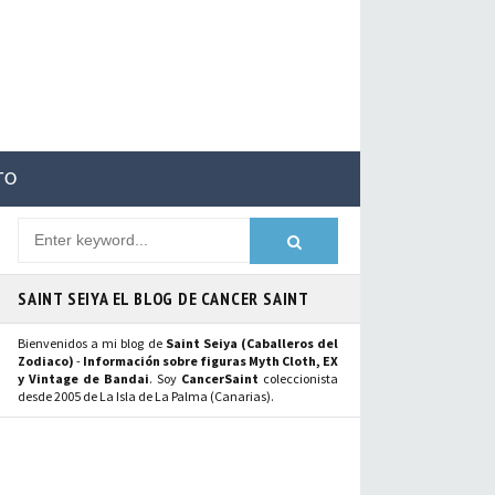
TO
SAINT SEIYA EL BLOG DE CANCER SAINT
Bienvenidos a mi blog de
Saint Seiya (Caballeros del
Zodiaco)
-
Información sobre figuras Myth Cloth, EX
y Vintage de Bandai
. Soy
CancerSaint
coleccionista
desde 2005 de La Isla de La Palma (Canarias).