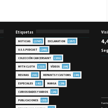
Etiquetas
Vis
4,
(1747)
(257)
NOTICIAS
EXCLAMATION
Seg
(205)
U.S.S.PODCAST
(155)
COLECCIÓN CANCERSAINT
(113)
(84)
MYTH CLOTH
VÍDEOS
(55)
(44)
RESINAS
REPAINTS Y CUSTOMS
(42)
(29)
ESPECIALES
MANGA
(26)
CURIOSIDADES Y VARIOS
(22)
PUBLICACIONES
Fuente