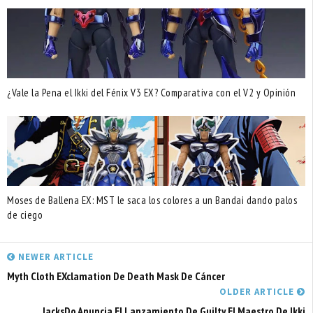
¿Vale la Pena el Ikki del Fénix V3 EX? Comparativa con el V2 y Opinión
Moses de Ballena EX: MST le saca los colores a un Bandai dando palos
de ciego
NEWER ARTICLE
Myth Cloth EXclamation De Death Mask De Cáncer
OLDER ARTICLE
JacksDo Anuncia El Lanzamiento De Guilty El Maestro De Ikki