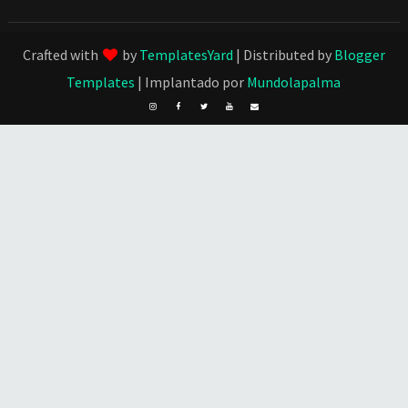
Crafted with
by
TemplatesYard
| Distributed by
Blogger
Templates
| Implantado por
Mundolapalma