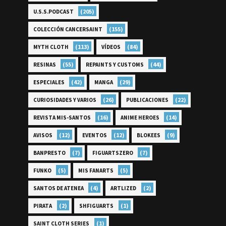
(205)
U.S.S.PODCAST
(155)
COLECCIÓN CANCERSAINT
(113)
(84)
MYTH CLOTH
VÍDEOS
(55)
(44)
RESINAS
REPAINTS Y CUSTOMS
(42)
(29)
ESPECIALES
MANGA
(26)
(22)
CURIOSIDADES Y VARIOS
PUBLICACIONES
(16)
(14)
REVISTA MIS-SANTOS
ANIME HEROES
(12)
(12)
(9)
AVISOS
EVENTOS
BLOKEES
(7)
(7)
BANPRESTO
FIGUARTSZERO
(5)
(5)
FUNKO
MIS FANARTS
(4)
(2)
SANTOS DE ATENEA
ARTLIZED
(2)
(1)
PIRATA
SHFIGUARTS
(1)
SAINT CLOTH SERIES