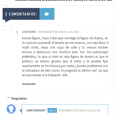
2 COMENTARIOS:
ANÓNIMO
4 DE MARZO DE 2013 A LAS 3:03
bonita figura, hace 3 días que me llego la figura de shaina, en
lo cual me sorprendí al tenerlo en mis manos, con esta llevo 4
myth cloth, seiya con ropa de calle y la version broken
bronce y tenma,no son muchos pero son mis personajes
preferidos, lo que si note en esta figura de shaina es que el
plástico es menos grueso que el antes y te puedes fijar
exactamente en los brazos,por cierto,¿tuviste problemas con
la armadura de tetis como te pregunte la ultima ves? ya que
en una review si lo hubieron. slds
Responder
Respuestas
CANCERSAINT
4 DE MARZO DE 2013 A LAS 11:01