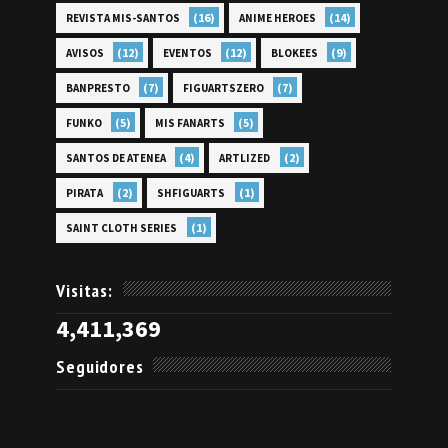
(16)
(14)
REVISTA MIS-SANTOS
ANIME HEROES
(12)
(12)
(9)
AVISOS
EVENTOS
BLOKEES
(7)
(7)
BANPRESTO
FIGUARTSZERO
(5)
(5)
FUNKO
MIS FANARTS
(4)
(2)
SANTOS DE ATENEA
ARTLIZED
(2)
(1)
PIRATA
SHFIGUARTS
(1)
SAINT CLOTH SERIES
Visitas:
4,411,369
Seguidores