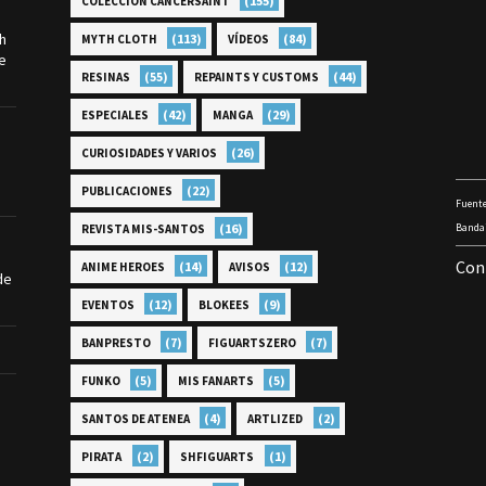
(155)
COLECCIÓN CANCERSAINT
th
(113)
(84)
MYTH CLOTH
VÍDEOS
e
(55)
(44)
RESINAS
REPAINTS Y CUSTOMS
(42)
(29)
ESPECIALES
MANGA
(26)
CURIOSIDADES Y VARIOS
(22)
PUBLICACIONES
Fuente
(16)
Bandai
REVISTA MIS-SANTOS
Con
(14)
(12)
ANIME HEROES
AVISOS
de
(12)
(9)
EVENTOS
BLOKEES
(7)
(7)
BANPRESTO
FIGUARTSZERO
(5)
(5)
FUNKO
MIS FANARTS
(4)
(2)
SANTOS DE ATENEA
ARTLIZED
(2)
(1)
PIRATA
SHFIGUARTS