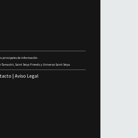
s principales de información:
-Tamashii, Saint Seiya Friends y Universo Saint Seiya.
tacto
|
Aviso Legal