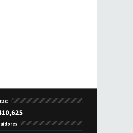
itas:
410,625
uidores