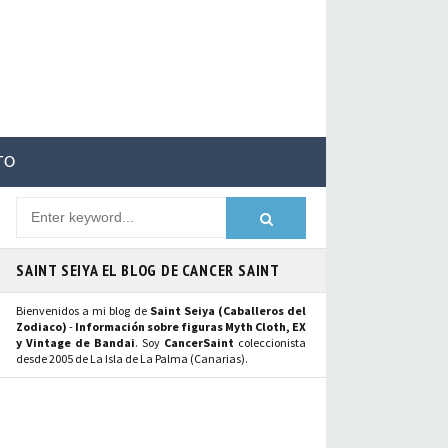
TO
SAINT SEIYA EL BLOG DE CANCER SAINT
Bienvenidos a mi blog de
Saint Seiya (Caballeros del
Zodiaco)
-
Información sobre figuras Myth Cloth, EX
y Vintage de Bandai
. Soy
CancerSaint
coleccionista
desde 2005 de La Isla de La Palma (Canarias).