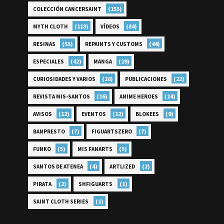
(155)
COLECCIÓN CANCERSAINT
(113)
(84)
MYTH CLOTH
VÍDEOS
(55)
(44)
RESINAS
REPAINTS Y CUSTOMS
(42)
(29)
ESPECIALES
MANGA
(26)
(22)
CURIOSIDADES Y VARIOS
PUBLICACIONES
(16)
(14)
REVISTA MIS-SANTOS
ANIME HEROES
(12)
(12)
(9)
AVISOS
EVENTOS
BLOKEES
(7)
(7)
BANPRESTO
FIGUARTSZERO
(5)
(5)
FUNKO
MIS FANARTS
(4)
(2)
SANTOS DE ATENEA
ARTLIZED
(2)
(1)
PIRATA
SHFIGUARTS
(1)
SAINT CLOTH SERIES