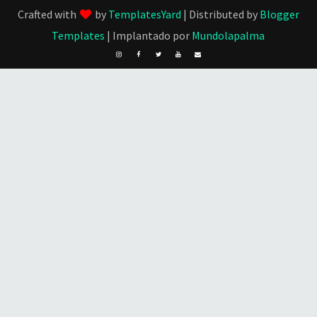
Crafted with
by
TemplatesYard
| Distributed by
Blogger
Templates
| Implantado por
Mundolapalma