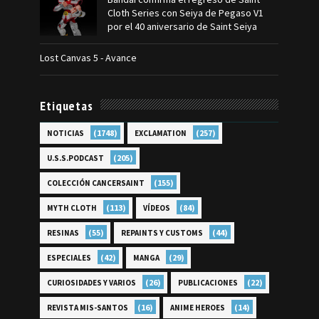
Cloth Series con Seiya de Pegaso V1
por el 40 aniversario de Saint Seiya
Lost Canvas 5 - Avance
Etiquetas
(1748)
(257)
NOTICIAS
EXCLAMATION
(205)
U.S.S.PODCAST
(155)
COLECCIÓN CANCERSAINT
(113)
(84)
MYTH CLOTH
VÍDEOS
(55)
(44)
RESINAS
REPAINTS Y CUSTOMS
(42)
(29)
ESPECIALES
MANGA
(26)
(22)
CURIOSIDADES Y VARIOS
PUBLICACIONES
(16)
(14)
REVISTA MIS-SANTOS
ANIME HEROES