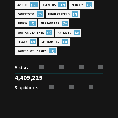
(12)
(12)
(9)
AVISOS
EVENTOS
BLOKEES
(7)
(7)
BANPRESTO
FIGUARTSZERO
(5)
(5)
FUNKO
MIS FANARTS
(4)
(2)
SANTOS DE ATENEA
ARTLIZED
(2)
(1)
PIRATA
SHFIGUARTS
(1)
SAINT CLOTH SERIES
Visitas:
4,409,229
Seguidores