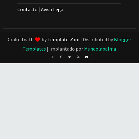
Contacto
|
Aviso Legal
Crafted with
by
TemplatesYard
| Distributed by
Blogger
Templates
| Implantado por
Mundolapalma