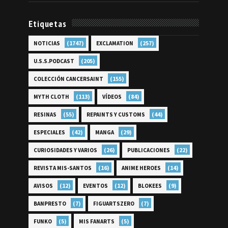
Etiquetas
(1747)
(257)
NOTICIAS
EXCLAMATION
(205)
U.S.S.PODCAST
(155)
COLECCIÓN CANCERSAINT
(113)
(84)
MYTH CLOTH
VÍDEOS
(55)
(44)
RESINAS
REPAINTS Y CUSTOMS
(42)
(29)
ESPECIALES
MANGA
(26)
(22)
CURIOSIDADES Y VARIOS
PUBLICACIONES
(16)
(14)
REVISTA MIS-SANTOS
ANIME HEROES
(12)
(12)
(9)
AVISOS
EVENTOS
BLOKEES
(7)
(7)
BANPRESTO
FIGUARTSZERO
(5)
(5)
FUNKO
MIS FANARTS