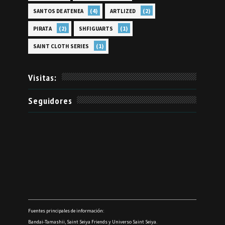
(4)
(2)
SANTOS DE ATENEA
ARTLIZED
(2)
(1)
PIRATA
SHFIGUARTS
(1)
SAINT CLOTH SERIES
Visitas:
Seguidores
Fuentes principales de información:
Bandai-Tamashii, Saint Seiya Friends y Universo Saint Seiya.