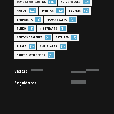
(16)
(14)
REVISTA MIS-SANTOS
ANIME HEROES
(12)
(12)
(9)
AVISOS
EVENTOS
BLOKEES
(7)
(7)
BANPRESTO
FIGUARTSZERO
(5)
(5)
FUNKO
MIS FANARTS
(4)
(2)
SANTOS DE ATENEA
ARTLIZED
(2)
(1)
PIRATA
SHFIGUARTS
(1)
SAINT CLOTH SERIES
Visitas:
Seguidores