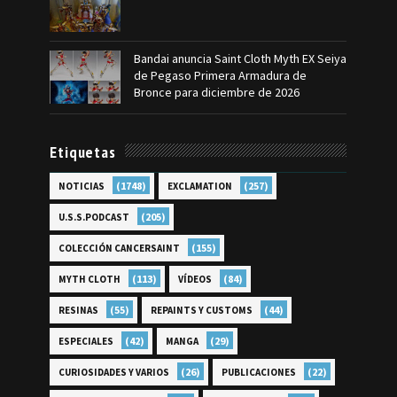
Bandai anuncia Saint Cloth Myth EX Seiya
de Pegaso Primera Armadura de
Bronce para diciembre de 2026
Etiquetas
(1748)
(257)
NOTICIAS
EXCLAMATION
(205)
U.S.S.PODCAST
(155)
COLECCIÓN CANCERSAINT
(113)
(84)
MYTH CLOTH
VÍDEOS
(55)
(44)
RESINAS
REPAINTS Y CUSTOMS
(42)
(29)
ESPECIALES
MANGA
(26)
(22)
CURIOSIDADES Y VARIOS
PUBLICACIONES