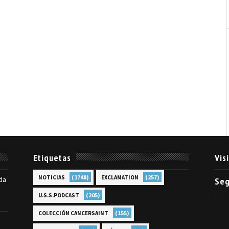
Etiquetas
Vis
(1748)
(257)
NOTICIAS
EXCLAMATION
da
Seg
(205)
U.S.S.PODCAST
(155)
COLECCIÓN CANCERSAINT