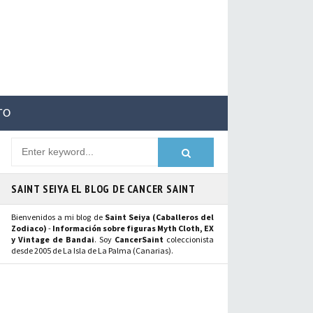
TO
SAINT SEIYA EL BLOG DE CANCER SAINT
Bienvenidos a mi blog de
Saint Seiya (Caballeros del
Zodiaco)
-
Información sobre figuras Myth Cloth, EX
y Vintage de Bandai
. Soy
CancerSaint
coleccionista
desde 2005 de La Isla de La Palma (Canarias).