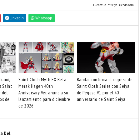
Fuente: SaintSeiyaFriends.com
Linkedin
Whatsapp
akami,
Saint Cloth Myth EX Beta
Bandai confirma el regreso de
s Saint
Merak Hagen 40th
Saint Cloth Series con Seiya
r del
Anniversary Ver. anuncia su
de Pegaso V1 por el 40
os de
lanzamiento para diciembre
aniversario de Saint Seiya
de 2026
a Del