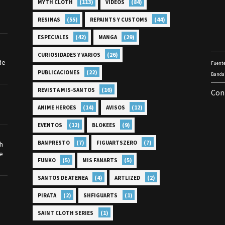
(113)
(84)
MYTH CLOTH
VÍDEOS
(55)
(44)
RESINAS
REPAINTS Y CUSTOMS
(42)
(29)
ESPECIALES
MANGA
(26)
CURIOSIDADES Y VARIOS
de
Fuente
(22)
PUBLICACIONES
Bandai
(16)
REVISTA MIS-SANTOS
Con
(14)
(12)
ANIME HEROES
AVISOS
(12)
(9)
EVENTOS
BLOKEES
(7)
(7)
BANPRESTO
FIGUARTSZERO
th
e
(5)
(5)
FUNKO
MIS FANARTS
(4)
(2)
SANTOS DE ATENEA
ARTLIZED
(2)
(1)
PIRATA
SHFIGUARTS
(1)
SAINT CLOTH SERIES