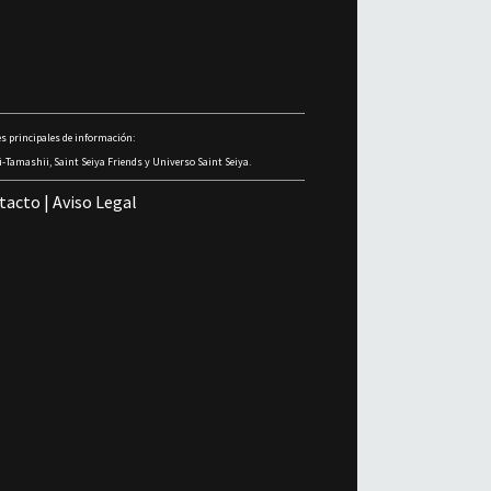
s principales de información:
-Tamashii, Saint Seiya Friends y Universo Saint Seiya.
tacto
|
Aviso Legal