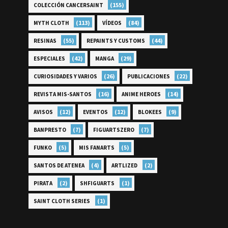
(155)
COLECCIÓN CANCERSAINT
(113)
(84)
MYTH CLOTH
VÍDEOS
(55)
(44)
RESINAS
REPAINTS Y CUSTOMS
(42)
(29)
ESPECIALES
MANGA
(26)
(22)
CURIOSIDADES Y VARIOS
PUBLICACIONES
(16)
(14)
REVISTA MIS-SANTOS
ANIME HEROES
(12)
(12)
(9)
AVISOS
EVENTOS
BLOKEES
(7)
(7)
BANPRESTO
FIGUARTSZERO
(5)
(5)
FUNKO
MIS FANARTS
(4)
(2)
SANTOS DE ATENEA
ARTLIZED
(2)
(1)
PIRATA
SHFIGUARTS
(1)
SAINT CLOTH SERIES