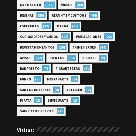
(113)
(84)
MYTH CLOTH
VÍDEOS
(55)
(44)
RESINAS
REPAINTS Y CUSTOMS
(42)
(29)
ESPECIALES
MANGA
(26)
(22)
CURIOSIDADES Y VARIOS
PUBLICACIONES
(16)
(14)
REVISTA MIS-SANTOS
ANIME HEROES
(12)
(12)
(9)
AVISOS
EVENTOS
BLOKEES
(7)
(7)
BANPRESTO
FIGUARTSZERO
(5)
(5)
FUNKO
MIS FANARTS
(4)
(2)
SANTOS DE ATENEA
ARTLIZED
(2)
(1)
PIRATA
SHFIGUARTS
(1)
SAINT CLOTH SERIES
Visitas: