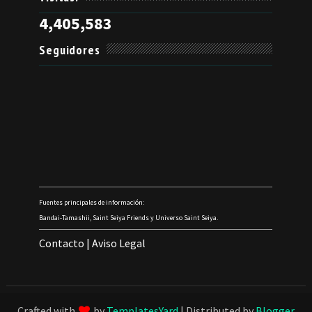
4,405,583
Seguidores
Fuentes principales de información:
Bandai-Tamashii, Saint Seiya Friends y Universo Saint Seiya.
Contacto
|
Aviso Legal
Crafted with
by
TemplatesYard
| Distributed by
Blogger