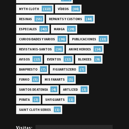
(113)
(84)
MYTH CLOTH
VÍDEOS
(55)
(44)
RESINAS
REPAINTS Y CUSTOMS
(42)
(29)
ESPECIALES
MANGA
(26)
(22)
CURIOSIDADES Y VARIOS
PUBLICACIONES
(16)
(14)
REVISTA MIS-SANTOS
ANIME HEROES
(12)
(12)
(9)
AVISOS
EVENTOS
BLOKEES
(7)
(7)
BANPRESTO
FIGUARTSZERO
(5)
(5)
FUNKO
MIS FANARTS
(4)
(2)
SANTOS DE ATENEA
ARTLIZED
(2)
(1)
PIRATA
SHFIGUARTS
(1)
SAINT CLOTH SERIES
Visitas: