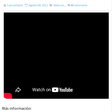
CancerSaint
Agosto 28, 2011
Noticias
,
0
Comments
Más información: