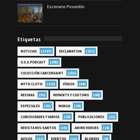
Escenario Poseidón
Etiquetas
(1747)
(257)
NOTICIAS
EXCLAMATION
(205)
U.S.S.PODCAST
(155)
COLECCIÓN CANCERSAINT
(113)
(84)
MYTH CLOTH
VÍDEOS
(55)
(44)
RESINAS
REPAINTS Y CUSTOMS
(42)
(29)
ESPECIALES
MANGA
(26)
(22)
CURIOSIDADES Y VARIOS
PUBLICACIONES
(16)
(14)
REVISTA MIS-SANTOS
ANIME HEROES
(12)
(12)
(9)
AVISOS
EVENTOS
BLOKEES