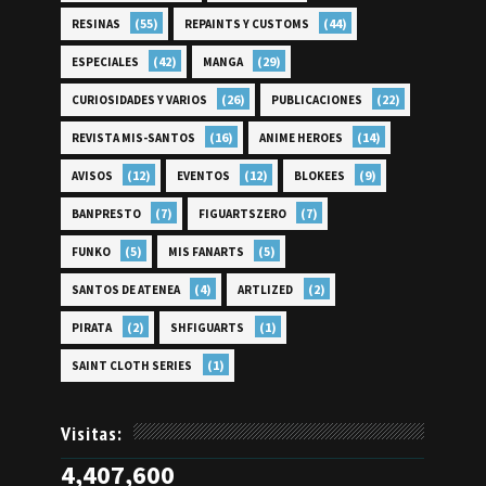
(55)
(44)
RESINAS
REPAINTS Y CUSTOMS
(42)
(29)
ESPECIALES
MANGA
(26)
(22)
CURIOSIDADES Y VARIOS
PUBLICACIONES
(16)
(14)
REVISTA MIS-SANTOS
ANIME HEROES
(12)
(12)
(9)
AVISOS
EVENTOS
BLOKEES
(7)
(7)
BANPRESTO
FIGUARTSZERO
(5)
(5)
FUNKO
MIS FANARTS
(4)
(2)
SANTOS DE ATENEA
ARTLIZED
(2)
(1)
PIRATA
SHFIGUARTS
(1)
SAINT CLOTH SERIES
Visitas:
4,407,600