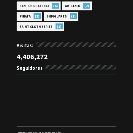
(4)
(2)
SANTOS DE ATENEA
ARTLIZED
(2)
(1)
PIRATA
SHFIGUARTS
(1)
SAINT CLOTH SERIES
Visitas:
4,406,272
Seguidores
Fuentes principales de información: