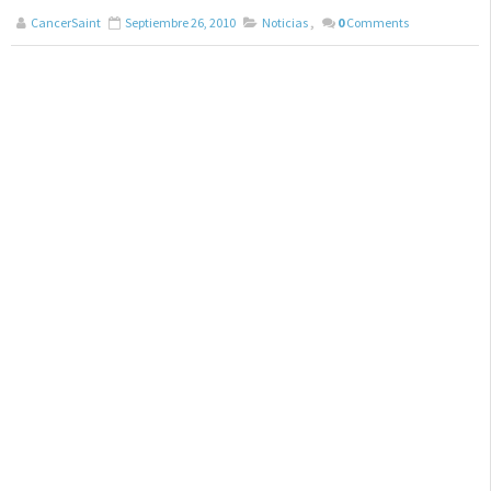
CancerSaint
Septiembre 26, 2010
Noticias
,
0
Comments