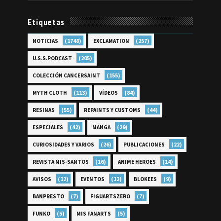
Etiquetas
(1748)
(257)
NOTICIAS
EXCLAMATION
(205)
U.S.S.PODCAST
(155)
COLECCIÓN CANCERSAINT
(113)
(84)
MYTH CLOTH
VÍDEOS
(55)
(44)
RESINAS
REPAINTS Y CUSTOMS
(42)
(29)
ESPECIALES
MANGA
(26)
(22)
CURIOSIDADES Y VARIOS
PUBLICACIONES
(16)
(14)
REVISTA MIS-SANTOS
ANIME HEROES
(12)
(12)
(9)
AVISOS
EVENTOS
BLOKEES
(7)
(7)
BANPRESTO
FIGUARTSZERO
(5)
(5)
FUNKO
MIS FANARTS